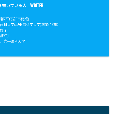
WRITER
を書いている人 -
-
科医師(高知市開業)
歯科大学(現東京科学大学)卒業(47期）
院修了
勤講師】
学、岩手医科大学