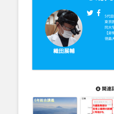
5代目
東京
同大
【非
徳島
織田展輔
関連記