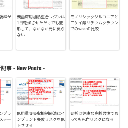
筋群が
義歯床用加熱重合レジンは
モノリシックジルコニアと
1日乾燥させただけでも変
二ケイ酸リチウムクラウン
形して、なかなか元に戻ら
でのwearの比較
ない
New Posts
記事 -
-
ンプラ
低用量骨吸収抑制療法はイ
骨折は健康な高齢男性であ
ステー
ンプラント失敗リスクを低
っても死亡リスクになる
下させる