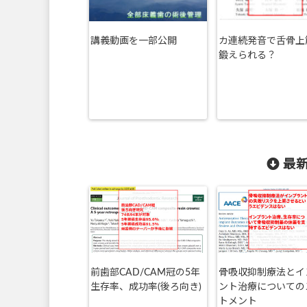
講義動画を一部公開
カ連続発音で舌骨上
鍛えられる？
最新
前歯部CAD/CAM冠の5年
骨吸収抑制療法とイ
生存率、成功率(後ろ向き)
ント治療についての
トメント