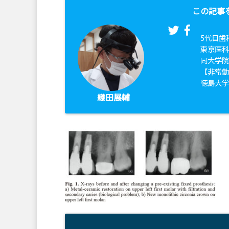
この記事
5代目歯
東京医科
同大学
【非常
徳島大
織田展輔