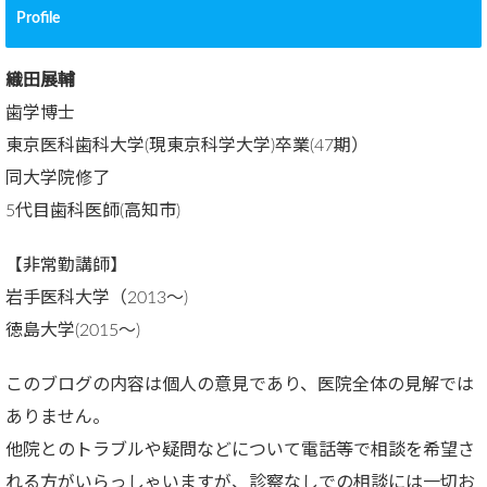
Profile
織田展輔
歯学博士
東京医科歯科大学(現東京科学大学)卒業(47期）
同大学院修了
5代目歯科医師(高知市)
【非常勤講師】
岩手医科大学（2013～)
徳島大学(2015～)
このブログの内容は個人の意見であり、医院全体の見解では
ありません。
他院とのトラブルや疑問などについて電話等で相談を希望さ
れる方がいらっしゃいますが、診察なしでの相談には一切お