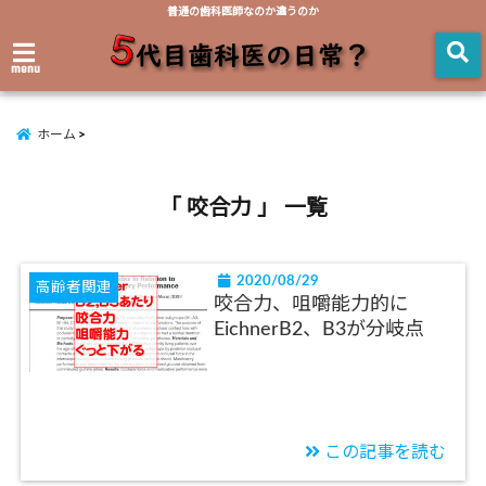
普通の歯科医師なのか違うのか
menu
ホーム
「 咬合力 」 一覧
2020/08/29
高齢者関連
咬合力、咀嚼能力的に
EichnerB2、B3が分岐点
この記事を読む