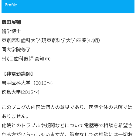
Profile
織田展輔
歯学博士
東京医科歯科大学(現東京科学大学)卒業(47期）
同大学院修了
5代目歯科医師(高知市)
【非常勤講師】
岩手医科大学（2013～)
徳島大学(2015～)
このブログの内容は個人の意見であり、医院全体の見解では
ありません。
他院とのトラブルや疑問などについて電話等で相談を希望さ
れる方がいらっしゃいますが、診察なしでの相談には一切お