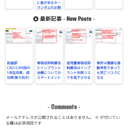
に差があるか－
ランダム化比較
試験による結果
New Posts
最新記事 -
-
前歯部
骨吸収抑制療法
低用量骨吸収抑
骨折は健康な高
CAD/CAM冠の
とインプラント
制療法はインプ
齢男性であって
5年生存率、成
治療についての
ラント失敗リス
も死亡リスクに
功率(後ろ向き)
ステートメント
クを低下させる
なる
Comments
-
-
メールアドレスが公開されることはありません。
※
が付いてい
る欄は必須項目です