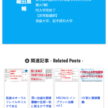
織田展
業(47期）
輔
同大学院修了
【非常勤講師】
徳島大学、岩手医科大学
Related Posts
関連記事 -
-
孤食はオーラル
深い虫歯を間接
MRONJとイン
HY剤と間接覆
フレイルのリス
覆髄か全部一気
プラント治療
髄
vol.1
クである
に削るかで予後