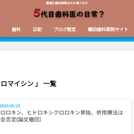
普通の歯科医師なのか違うのか
歯科
日記
ブログ設定
織田歯科医院サイト
スロマイシン 」 一覧
2020/05/24
クロロキン、ヒドロキシクロロキン単独、併用療法は
全否定(論文撤回）