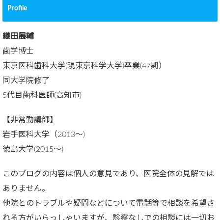
Profile
織田展輔
歯学博士
東京医科歯科大学(現東京科学大学)卒業(47期）
同大学院修了
5代目歯科医師(高知市)
【非常勤講師】
岩手医科大学（2013～)
徳島大学(2015～)
このブログの内容は個人の意見であり、医院全体の見解では
ありません。
他院とのトラブルや疑問などについて電話等で相談を希望さ
れる方がいらっしゃいますが、診察なしでの相談には一切お