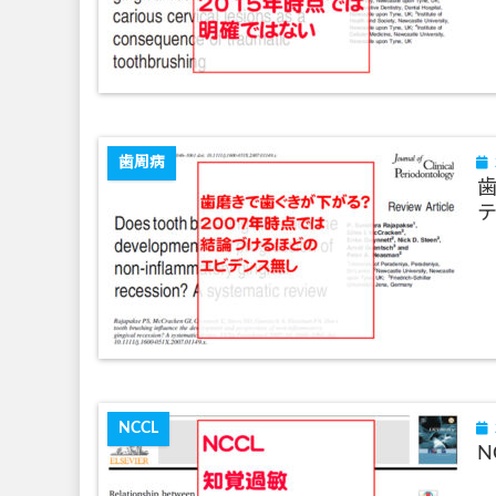
歯周病
歯
NCCL
N