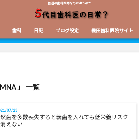
普通の歯科医師なのか違うのか
歯科
日記
ブログ設定
織田歯科医院サイト
 MNA 」 一覧
21/07/23
天然歯を多数喪失すると義歯を入れても低栄養リスク
は消えない