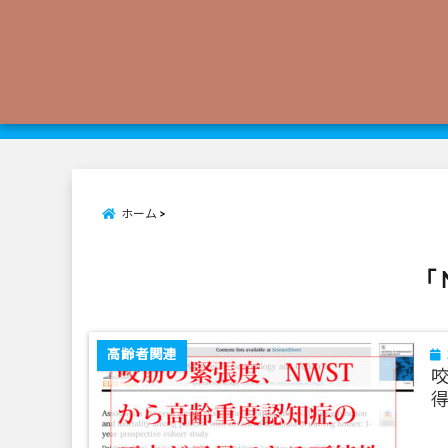
ホーム
「 
高齢者関連
咬