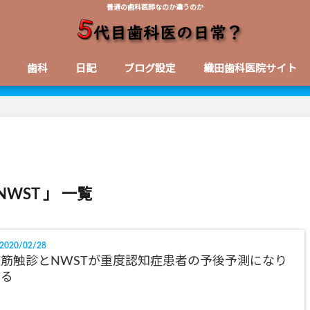
普通の歯科医師なのか違うのか
歯科
日記
ブログ設定
織田歯科医院サイト
NWST 」 一覧
2020/02/28
筋触診とNWSTが重度認知症患者の予後予測になり
得る