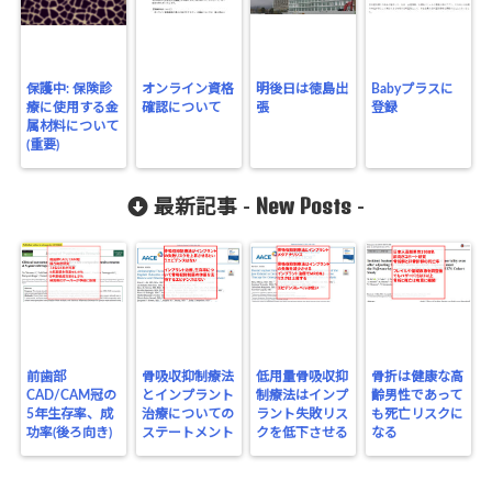
保護中: 保険診
オンライン資格
明後日は徳島出
Babyプラスに
療に使用する金
確認について
張
登録
属材料について
(重要)
New Posts
最新記事 -
-
前歯部
骨吸収抑制療法
低用量骨吸収抑
骨折は健康な高
CAD/CAM冠の
とインプラント
制療法はインプ
齢男性であって
5年生存率、成
治療についての
ラント失敗リス
も死亡リスクに
功率(後ろ向き)
ステートメント
クを低下させる
なる