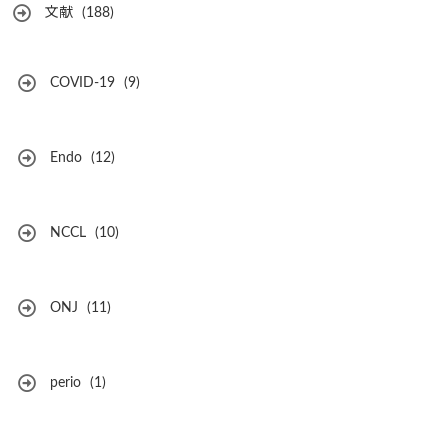
文献
(188)
COVID-19
(9)
Endo
(12)
NCCL
(10)
ONJ
(11)
perio
(1)