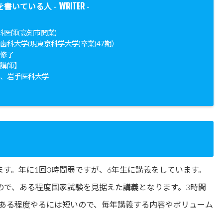
WRITER
を書いている人 -
-
科医師(高知市開業)
歯科大学(現東京科学大学)卒業(47期）
院修了
勤講師】
学、岩手医科大学
ます。年に1回3時間弱ですが、6年生に講義をしています。
ので、ある程度国家試験を見据えた講義となります。3時間
ある程度やるには短いので、毎年講義する内容やボリューム