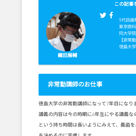
この記事
5代目歯
東京医科
同大学
【非常
徳島大
織田展輔
非常勤講師のお仕事
徳島大学の非常勤講師になって7年目になり
講義の内容は今の時期に6年生にやる講義な
という持ち時間は長いようにみえて、義歯を
を決めるのに苦慮します。