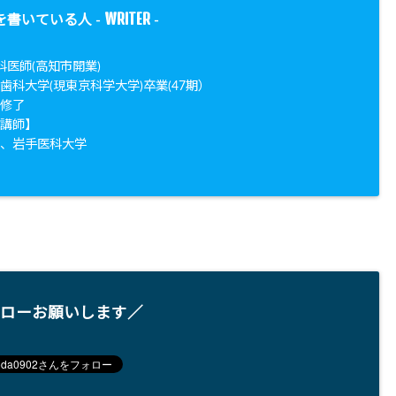
WRITER
を書いている人 -
-
科医師(高知市開業)
歯科大学(現東京科学大学)卒業(47期）
院修了
勤講師】
学、岩手医科大学
ローお願いします／