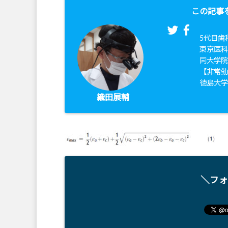
この記事
5代目歯
東京医科
同大学
【非常
徳島大
織田展輔
＼フォ