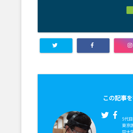
この記事を
5代目
東京
同大