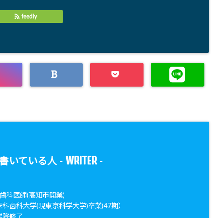
feedly
WRITER
書いている人 -
-
歯科医師(高知市開業)
医科歯科大学(現東京科学大学)卒業(47期）
学院修了