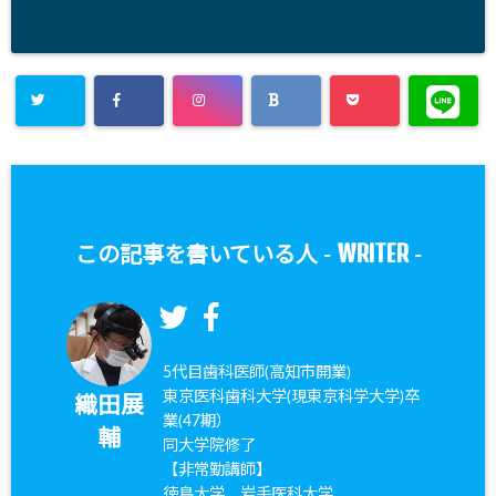
WRITER
この記事を書いている人 -
-
5代目歯科医師(高知市開業)
東京医科歯科大学(現東京科学大学)卒
織田展
業(47期）
輔
同大学院修了
【非常勤講師】
徳島大学、岩手医科大学