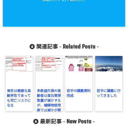
Related Posts
関連記事 -
-
骨折は健康な高
多数歯欠損の高
岩手の講義資料
岩手に講義に行
齢男性であって
齢者は蛋白質摂
完成
ってきました
も死亡リスクに
取量が減少する
なる
が、補綴物使用
群では減少が軽
減する
New Posts
最新記事 -
-