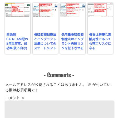
前歯部
骨吸収抑制療法
低用量骨吸収抑
骨折は健康な高
CAD/CAM冠の
とインプラント
制療法はインプ
齢男性であって
5年生存率、成
治療についての
ラント失敗リス
も死亡リスクに
功率(後ろ向き)
ステートメント
クを低下させる
なる
Comments
-
-
メールアドレスが公開されることはありません。
※
が付いてい
る欄は必須項目です
コメント
※