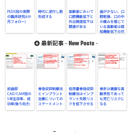
PEEK冠の実際
時代に逆行し筋
高齢者において
歯が少ない、口
の臨床研究(6か
形成する
口腔機能低下と
腔乾燥、口の中
月フォロー)
外出頻度低下は
の痛みを感じて
関連がある
いる高齢者は認
知機能低下の可
能性
New Posts
最新記事 -
-
前歯部
骨吸収抑制療法
低用量骨吸収抑
骨折は健康な高
CAD/CAM冠の
とインプラント
制療法はインプ
齢男性であって
5年生存率、成
治療についての
ラント失敗リス
も死亡リスクに
功率(後ろ向き)
ステートメント
クを低下させる
なる