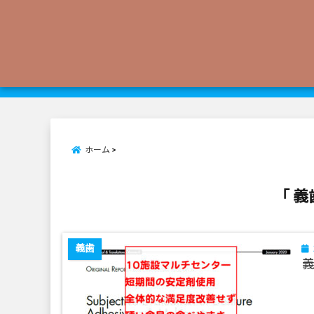
ホーム
「 義
義歯