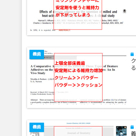
義歯
る(
義歯