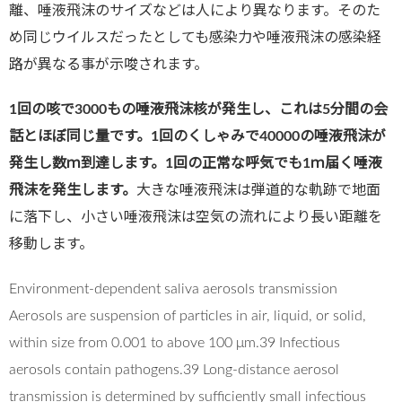
離、唾液飛沫のサイズなどは人により異なります。そのた
め同じウイルスだったとしても感染力や唾液飛沫の感染経
路が異なる事が示唆されます。
1回の咳で3000もの唾液飛沫核が発生し、これは5分間の会
話とほぼ同じ量です。1回のくしゃみで40000の唾液飛沫が
発生し数ｍ到達します。1回の正常な呼気でも1ｍ届く唾液
飛沫を発生します。
大きな唾液飛沫は弾道的な軌跡で地面
に落下し、小さい唾液飛沫は空気の流れにより長い距離を
移動します。
Environment-dependent saliva aerosols transmission
Aerosols are suspension of particles in air, liquid, or solid,
within size from 0.001 to above 100 μm.39 Infectious
aerosols contain pathogens.39 Long-distance aerosol
transmission is determined by sufficiently small infectious