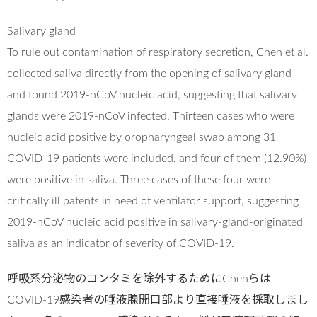
Salivary gland
To rule out contamination of respiratory secretion, Chen et al.
collected saliva directly from the opening of salivary gland
and found 2019-nCoV nucleic acid, suggesting that salivary
glands were 2019-nCoV infected. Thirteen cases who were
nucleic acid positive by oropharyngeal swab among 31
COVID-19 patients were included, and four of them (12.90%)
were positive in saliva. Three cases of these four were
critically ill patents in need of ventilator support, suggesting
2019-nCoV nucleic acid positive in salivary-gland-originated
saliva as an indicator of severity of COVID-19.
呼吸系分泌物のコンタミを除外するためにChenらは
COVID-19感染者の唾液腺開口部より直接唾液を採取しまし