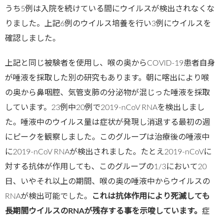
うち5例は入院を続けている間にウイルスが検出されなくな
りました。上記6例のウイルス培養を行い3例にウイルスを
確認しました。
上記と同じ被験者を使用し、喉の奥からCOVID-19患者自身
が唾液を採取した別の研究もあります。朝に喀出により喉
の奥から鼻咽腔、気管支肺の分泌物が混じった唾液を採取
しています。23例中20例で2019-nCoV RNAを検出しまし
た。唾液中のウイルス量は症状が発現し消退する最初の週
にピークを観察しました。このグループは治療後の唾液中
に2019-nCoV RNAが検出されました。たとえ2019-nCoVに
対する抗体が作用しても、このグループの1/3において20
日、いやそれ以上の期間、喉の奥の唾液中からウイルスの
RNAが検出可能でした。
これは抗体作用により死滅しても
長期間ウイルスのRNAが残存する事を示唆しています。
症