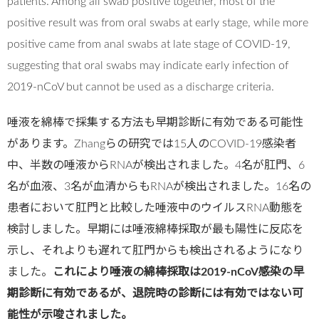
patients. Among all swab positive together, most of the
positive result was from oral swabs at early stage, while more
positive came from anal swabs at late stage of COVID-19,
suggesting that oral swabs may indicate early infection of
2019-nCoV but cannot be used as a discharge criteria.
唾液を綿棒で採集する方法も早期診断に有効である可能性
があります。Zhangらの研究では15人のCOVID-19感染者
中、半数の唾液からRNAが検出されました。4名が肛門、6
名が血液、3名が血清からもRNAが検出されました。16名の
患者において肛門と比較した唾液中のウイルスRNA動態を
検討しました。早期には唾液綿棒採取が最も陽性に反応を
示し、それよりも遅れて肛門からも検出されるようになり
ました。
これにより唾液の綿棒採取は2019-nCoV感染の早
期診断に有効であるが、退院時の診断には有効ではない可
能性が示唆されました。