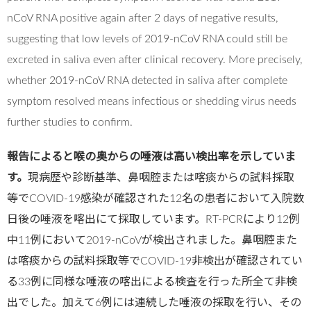
nCoV RNA positive again after 2 days of negative results,
suggesting that low levels of 2019-nCoV RNA could still be
excreted in saliva even after clinical recovery. More precisely,
whether 2019-nCoV RNA detected in saliva after complete
symptom resolved means infectious or shedding virus needs
further studies to confirm.
報告によると喉の奥からの唾液は高い検出率を示していま
す。
現病歴や診断基準、鼻咽腔または喀痰からの試料採取
等でCOVID-19感染が確認された12名の患者において入院数
日後の唾液を喀出にて採取しています。RT-PCRにより12例
中11例において2019-nCoVが検出されました。鼻咽腔また
は喀痰からの試料採取等でCOVID-19非検出が確認されてい
る33例に同様な唾液の喀出による検査を行った所全て非検
出でした。加えて6例には連続した唾液の採取を行い、その