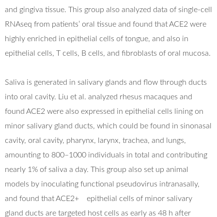
and gingiva tissue. This group also analyzed data of single-cell
RNAseq from patients’ oral tissue and found that ACE2 were
highly enriched in epithelial cells of tongue, and also in
epithelial cells, T cells, B cells, and fibroblasts of oral mucosa.
Saliva is generated in salivary glands and flow through ducts
into oral cavity. Liu et al. analyzed rhesus macaques and
found ACE2 were also expressed in epithelial cells lining on
minor salivary gland ducts, which could be found in sinonasal
cavity, oral cavity, pharynx, larynx, trachea, and lungs,
amounting to 800–1000 individuals in total and contributing
nearly 1% of saliva a day. This group also set up animal
models by inoculating functional pseudovirus intranasally,
and found that ACE2+ epithelial cells of minor salivary
gland ducts are targeted host cells as early as 48 h after