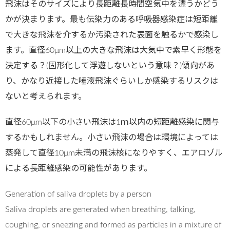
飛沫はそのサイズにより長距離長時間空気中を漂うかどう
かが決まります。最も伝染力のある呼吸器感染症は短距離
で大きな飛沫を介するか汚染された表面を触るかで感染し
ます。直径60μm以上の大きな飛沫は大気中で素早く形態を
決定する？(固形化して浮遊しないという意味？)傾向があ
り、かなり近接した唾液飛沫ぐらいしか感染するリスクは
ないと考えられます。
直径60μm以下の小さい飛沫は1ｍ以内の短距離感染に関与
するかもしれません。小さい飛沫の場合は環境によっては
蒸発して直径10μm未満の飛沫核になりやすく、エアロゾル
による長距離感染の可能性があります。
Generation of saliva droplets by a person
Saliva droplets are generated when breathing, talking,
coughing, or sneezing and formed as particles in a mixture of