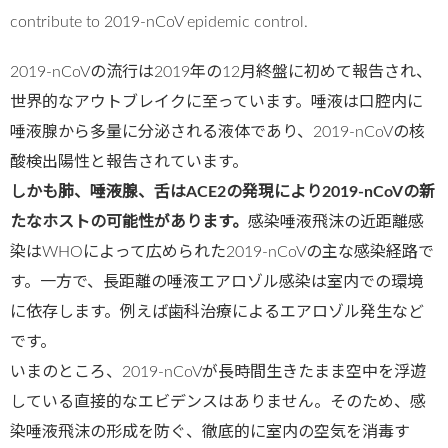
contribute to 2019-nCoV epidemic control.
2019-nCoVの流行は2019年の12月終盤に初めて報告され、
世界的なアウトブレイクに至っています。唾液は口腔内に
唾液腺から多量に分泌される液体であり、2019-nCoVの核
酸検出陽性と報告されています。
しかも肺、唾液腺、舌はACE2の発現により2019-nCoVの新
たなホストの可能性があります。
感染唾液飛沫の近距離感
染はWHOによって広められた2019-nCoVの主な感染経路で
す。一方で、長距離の唾液エアロゾル感染は室内での環境
に依存します。例えば歯科治療によるエアロゾル発生など
です。
いまのところ、2019-nCoVが長時間生きたまま空中を浮遊
している直接的なエビデンスはありません。そのため、感
染唾液飛沫の形成を防ぐ、徹底的に室内の空気を消毒す