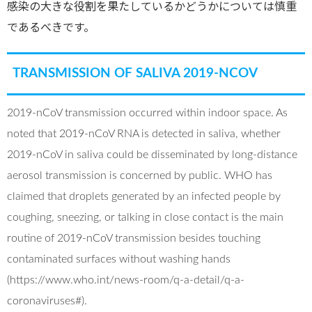
感染の大きな役割を果たしているかどうかについては慎重
であるべきです。
TRANSMISSION OF SALIVA 2019-NCOV
2019-nCoV transmission occurred within indoor space. As
noted that 2019-nCoV RNA is detected in saliva, whether
2019-nCoV in saliva could be disseminated by long-distance
aerosol transmission is concerned by public. WHO has
claimed that droplets generated by an infected people by
coughing, sneezing, or talking in close contact is the main
routine of 2019-nCoV transmission besides touching
contaminated surfaces without washing hands
(https://www.who.int/news-room/q-a-detail/q-a-
coronaviruses#).