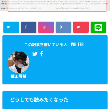
WRITER
この記事を書いている人 -
-
織田展輔
どうしても読みたくなった