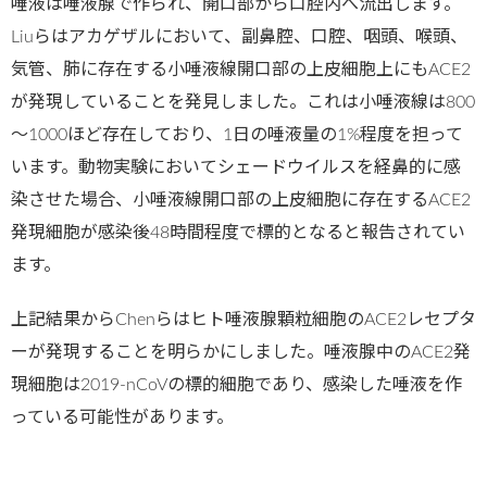
唾液は唾液腺で作られ、開口部から口腔内へ流出します。
Liuらはアカゲザルにおいて、副鼻腔、口腔、咽頭、喉頭、
気管、肺に存在する小唾液線開口部の上皮細胞上にもACE2
が発現していることを発見しました。これは小唾液線は800
～1000ほど存在しており、1日の唾液量の1%程度を担って
います。動物実験においてシェードウイルスを経鼻的に感
染させた場合、小唾液線開口部の上皮細胞に存在するACE2
発現細胞が感染後48時間程度で標的となると報告されてい
ます。
上記結果からChenらはヒト唾液腺顆粒細胞のACE2レセプタ
ーが発現することを明らかにしました。唾液腺中のACE2発
現細胞は2019-nCoVの標的細胞であり、感染した唾液を作
っている可能性があります。