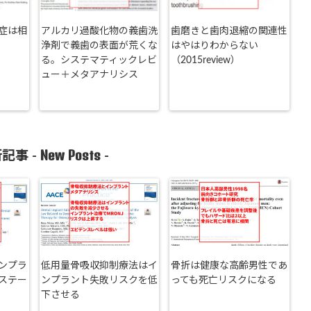
症は相
アルカリ過酸化物の義歯洗
歯磨きと歯肉退縮の関連性
浄剤で義歯の表面が荒くな
はやはりわからない
る。システマティックレビ
（2015review）
ュー＋メタアナリシス
New Posts
記事 -
-
ンプラ
低用量骨吸収抑制療法はイ
骨折は健康な高齢男性であ
ステー
ンプラント失敗リスクを低
っても死亡リスクになる
下させる