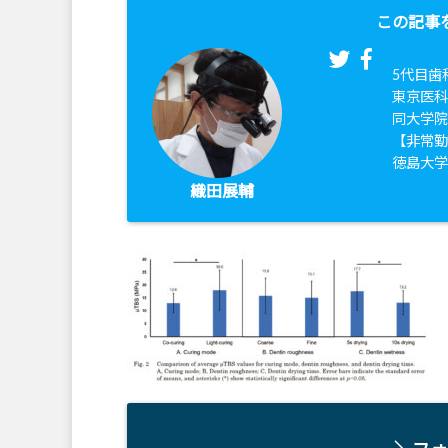
この記事
5代目歯
東京医科
同大学
【非常
徳島大
織田展輔