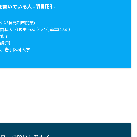
WRITER
を書いている人 -
-
科医師(高知市開業)
歯科大学(現東京科学大学)卒業(47期）
院修了
勤講師】
学、岩手医科大学