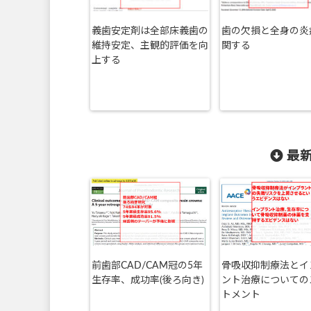
義歯安定剤は全部床義歯の
歯の欠損と全身の炎
維持安定、主観的評価を向
関する
上する
最新
前歯部CAD/CAM冠の5年
骨吸収抑制療法とイ
生存率、成功率(後ろ向き)
ント治療についての
トメント