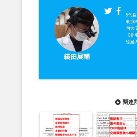
5代目
東京
同大
【非
徳島
織田展輔
関連記