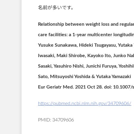
名前が多いです。
Relationship between weight loss and regular
care facilities: a 1-year multicenter longitudi
Yusuke Sunakawa, Hideki Tsugayasu, Yutaka 
Iwasaki, Maki Shirobe, Kayoko Ito, Junko Na
Sasaki, Yasuhiro Nishi, Junichi Furuya, Yoshi
Sato, Mitsuyoshi Yoshida & Yutaka Yamazaki
Eur Geriatr Med
. 2021 Oct 28. doi: 10.100
https://pubmed.ncbi.nlm.nih.gov/34709606/
PMID: 34709606