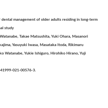
 dental management of older adults residing in long-term
nal study
Watanabe, Takae Matsushita, Yuki Ohara, Masanori
kajima, Yasuyuki Iwasa, Masataka Itoda, Rikimaru
hiko Watanabe, Yukie Ishiguro, Hirohiko Hirano, Yuji
7/s41999-021-00576-3.