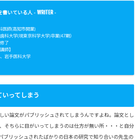
WRITER
を書いている人 -
-
科医師(高知市開業)
歯科大学(現東京科学大学)卒業(47期）
院修了
勤講師】
学、岩手医科大学
ていってしまう
しい論文がパブリッシュされてしまうんですよね。論文とし
、そちらに目がいってしまうのは仕方が無い所・・・と自分
パブリッシュされたばかりの日本の研究で知り合いの先生の