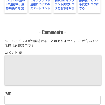
CAD/CAM冠の
とインプラント
制療法はインプ
齢男性であって
5年生存率、成
治療についての
ラント失敗リス
も死亡リスクに
功率(後ろ向き)
ステートメント
クを低下させる
なる
Comments
-
-
メールアドレスが公開されることはありません。
※
が付いてい
る欄は必須項目です
コメント
※
名前