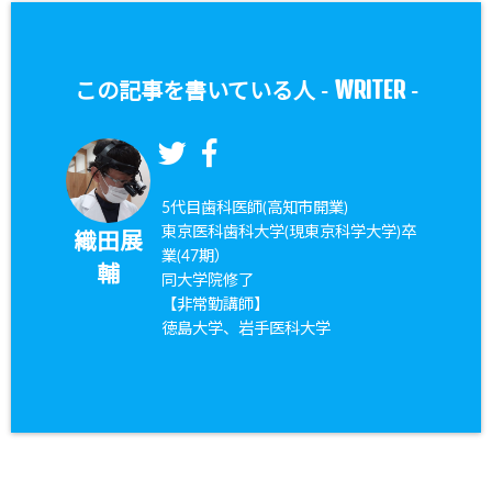
WRITER
この記事を書いている人 -
-
5代目歯科医師(高知市開業)
東京医科歯科大学(現東京科学大学)卒
織田展
業(47期）
輔
同大学院修了
【非常勤講師】
徳島大学、岩手医科大学