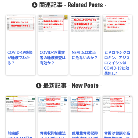
Related Posts
関連記事 -
-
COVID-19感染
COVID-19重症
NSAIDsは本当
ヒドロキシクロ
が唾液でわか
者の唾液検査は
に危ないのか？
ロキン、アジス
る？
有効か？
ロマイシンは
COVID-19に効
果無し?
New Posts
最新記事 -
-
前歯部
骨吸収抑制療法
低用量骨吸収抑
骨折は健康な高