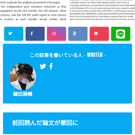
WRITER
この記事を書いている人 -
-
織田展輔
前回読んだ論文が撤回に