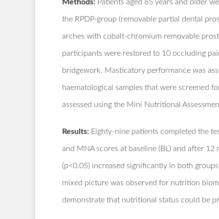
Methods:
Patients aged 65 years and older we
the RPDP-group (removable partial dental pros
arches with cobalt-chromium removable prosth
participants were restored to 10 occluding pai
bridgework. Masticatory performance was asses
haematological samples that were screened for 
assessed using the Mini Nutritional Assessme
Results:
Eighty-nine patients completed the t
and MNA scores at baseline (BL) and after 1
(p<0.05) increased significantly in both group
mixed picture was observed for nutrition biom
demonstrate that nutritional status could be 