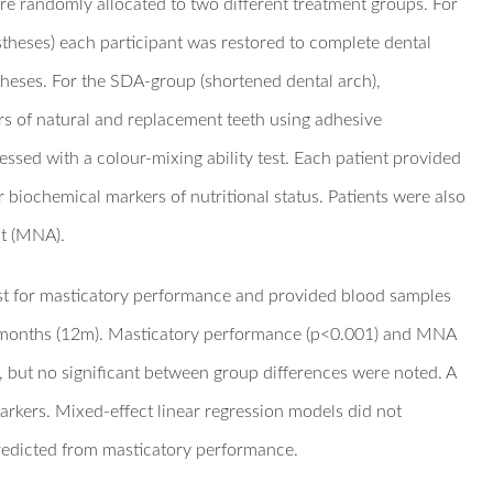
re randomly allocated to two different treatment groups. For
theses) each participant was restored to complete dental
eses. For the SDA-group (shortened dental arch),
rs of natural and replacement teeth using adhesive
sed with a colour-mixing ability test. Each patient provided
biochemical markers of nutritional status. Patients were also
nt (MNA).
est for masticatory performance and provided blood samples
2 months (12m). Masticatory performance (p<0.001) and MNA
s, but no significant between group differences were noted. A
arkers. Mixed-effect linear regression models did not
predicted from masticatory performance.