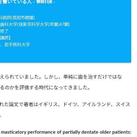
WRITER
を書いている人 -
-
科医師(高知市開業)
歯科大学(現東京科学大学)卒業(47期）
院修了
勤講師】
学、岩手医科大学
えられていました。しかし、単純に歯を治すだけではな
るのかを評価する時代になってきました。
stryに掲載された論文で著者はイギリス、ドイツ、アイルランド、スイス
。
 masticatory performance of partially dentate older patients: