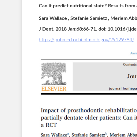
Can it predict nutritional state? Results from
Sara Wallace
, Stefanie Samietz
, Meriem Ab
J Dent. 2018 Jan;68:66-71. doi: 10.1016/j.j
https://pubmed.ncbi.nlm.nih.gov/29129784/