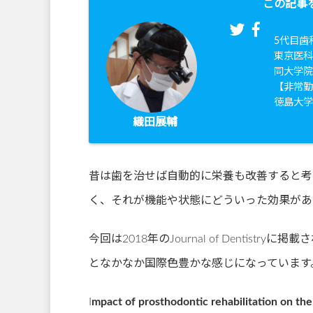
この記事
5代目歯
東京医科
同大学
【非常
徳島大
織田展輔
昔は歯を治せば自動的に栄養も改善すると考
く、それが機能や状態にどういった効果があ
今回は2018年のJournal of Denti
となかなか国際色豊かな感じになっています
I
mpact of prosthodontic rehabilitation on the