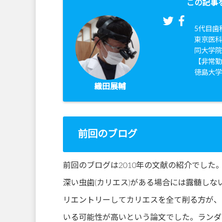
この記事
5代目歯
東京医科
同大学
【非常
徳島大
織田展輔
前回のブログ
前回のブログは2010年の文献の紹介でした
深い虫歯(カリエス)がある場合には露髄し
リエントリーしてカリエスを全て削る方が、
いる可能性が高いという論文でした。ランダ