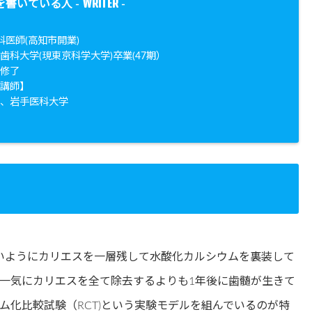
WRITER
を書いている人 -
-
科医師(高知市開業)
歯科大学(現東京科学大学)卒業(47期）
院修了
勤講師】
学、岩手医科大学
。
ないようにカリエスを一層残して水酸化カルシウムを裏装して
一気にカリエスを全て除去するよりも1年後に歯髄が生きて
ム化比較試験（RCT)という実験モデルを組んでいるのが特