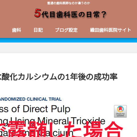
普通の歯科医師なのか違うのか
歯科
日記
ブログ設定
織田歯科医院サイト
 水酸化カルシウムの1年後の成功率